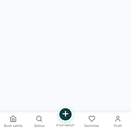
E'lon berish
Bosh sahifa
Qidiruv
Sevimlilar
Profil