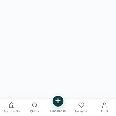
E'lon berish
Bosh sahifa
Qidiruv
Sevimlilar
Profil