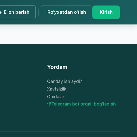
+
E'lon berish
Ro'yxatdan o'tish
Kirish
Yordam
Qanday ishlaydi?
Xavfsizlik
Qoidalar
Telegram bot orqali bog'lanish