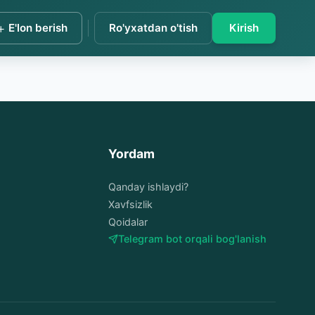
+
E'lon berish
Ro'yxatdan o'tish
Kirish
Yordam
Qanday ishlaydi?
Xavfsizlik
Qoidalar
Telegram bot orqali bog'lanish