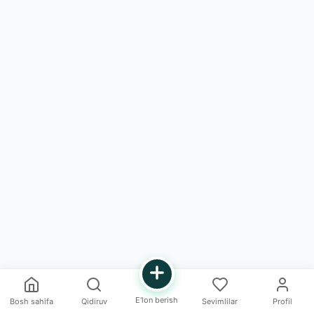
E'lon berish
Bosh sahifa
Qidiruv
Sevimlilar
Profil