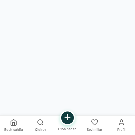
E'lon berish
Bosh sahifa
Qidiruv
Sevimlilar
Profil