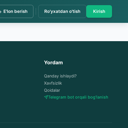
+
E'lon berish
Ro'yxatdan o'tish
Kirish
Yordam
Qanday ishlaydi?
Xavfsizlik
Qoidalar
Telegram bot orqali bog'lanish