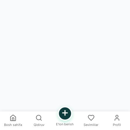
E'lon berish
Bosh sahifa
Qidiruv
Sevimlilar
Profil