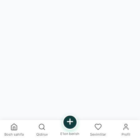
E'lon berish
Bosh sahifa
Qidiruv
Sevimlilar
Profil