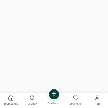
E'lon berish
Bosh sahifa
Qidiruv
Sevimlilar
Profil