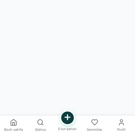
E'lon berish
Bosh sahifa
Qidiruv
Sevimlilar
Profil