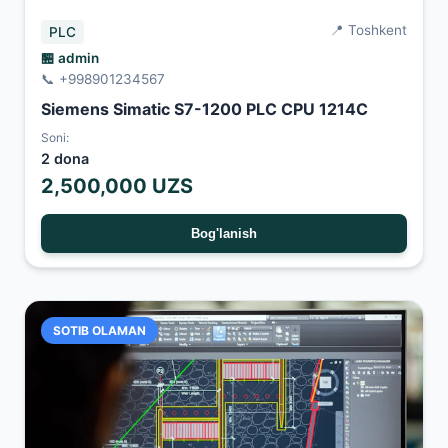
📍 Toshkent
PLC
🏪 admin
📞 +998901234567
Siemens Simatic S7-1200 PLC CPU 1214C
Soni:
2 dona
2,500,000 UZS
Bog'lanish
SOTIB OLAMAN