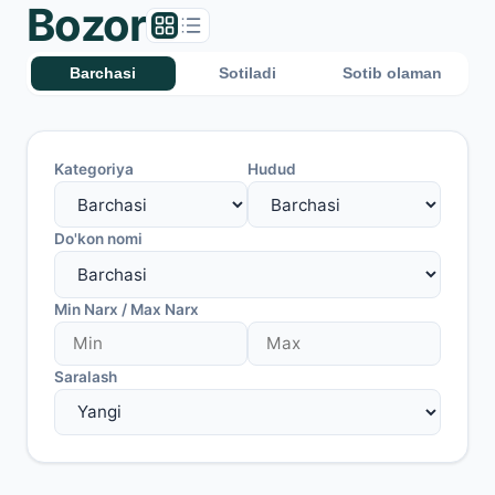
Bozor
Barchasi
Sotiladi
Sotib olaman
Kategoriya
Hudud
Do'kon nomi
Min Narx / Max Narx
Saralash