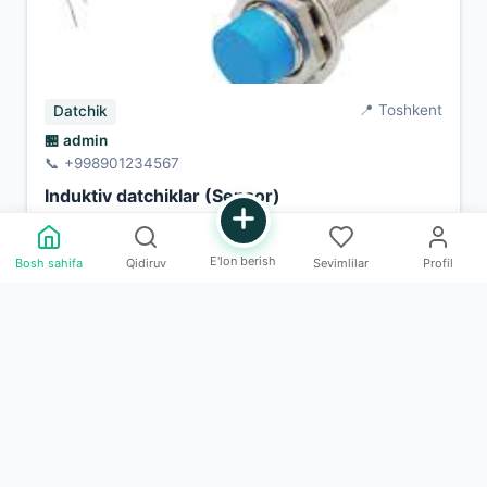
📍 Toshkent
Datchik
🏪 admin
📞 +998901234567
Induktiv datchiklar (Sensor)
Soni:
20 dona
E'lon berish
Bosh sahifa
Qidiruv
Sevimlilar
Profil
120,000 UZS
Bog'lanish
ZAKAZLAR