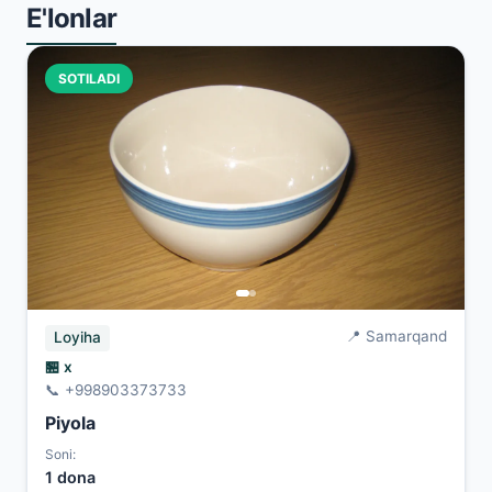
E'lonlar
SOTILADI
📍 Samarqand
Loyiha
🏪 x
📞 +998903373733
Piyola
Soni:
1 dona