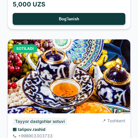
5,000 UZS
Bog'lanish
SOTILADI
📍 Toshkent
Tayyor dastgohlar sotuvi
🏪 talipov.rashid
📞 +998903303733