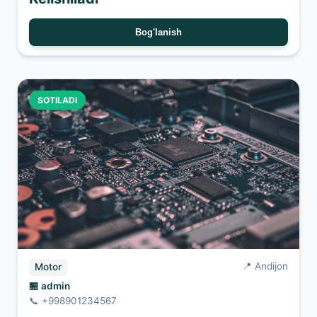
Bog'lanish
SOTILADI
📍 Andijon
Motor
🏪 admin
📞 +998901234567