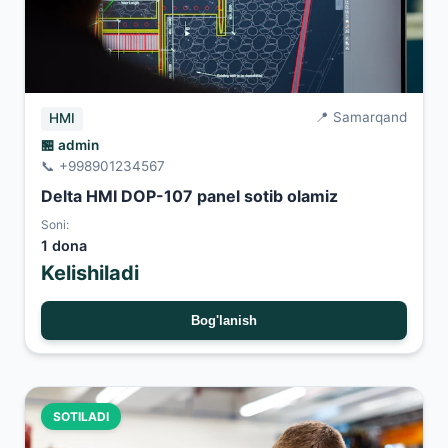
📍 Samarqand
HMI
🏪 admin
📞 +998901234567
Delta HMI DOP-107 panel sotib olamiz
Soni:
1 dona
Kelishiladi
Bog'lanish
SOTILADI