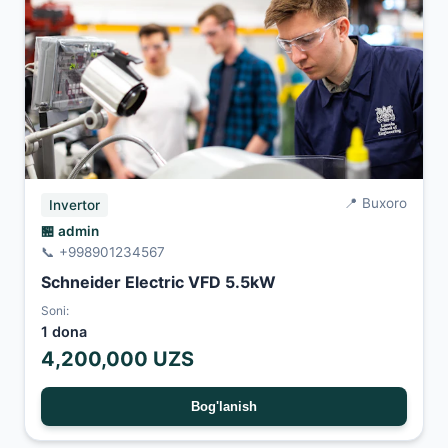
📍 Buxoro
Invertor
🏪 admin
📞 +998901234567
Schneider Electric VFD 5.5kW
Soni:
1 dona
4,200,000 UZS
Bog'lanish