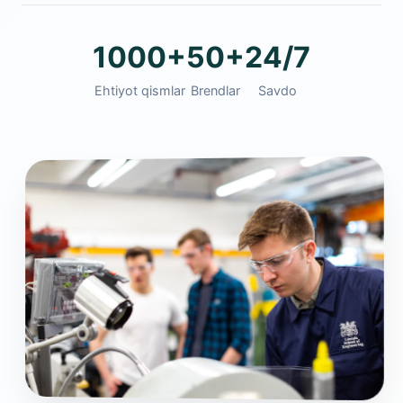
1000+
50+
24/7
Ehtiyot qismlar
Brendlar
Savdo