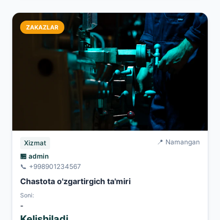
ZAKAZLAR
📍 Namangan
Xizmat
🏪 admin
📞 +998901234567
Chastota o'zgartirgich ta'miri
Soni:
-
Kelishiladi