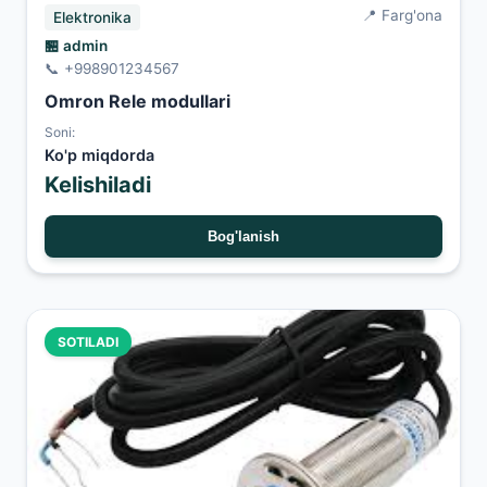
📍 Farg'ona
Elektronika
🏪 admin
📞 +998901234567
Omron Rele modullari
Soni:
Ko'p miqdorda
Kelishiladi
Bog'lanish
SOTILADI